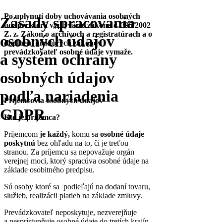
Po uplynutí doby uchovávania osobných
Zásady spracovania
údajov ktorá vyplýva zo zákona č. 395/2002
Z. z. Zákon o archívoch a registratúrach a o
osobných údajov
doplnení niektorých zákonov
prevádzkovateľ osobné údaje vymaže.
a systém ochrany
osobných údajov
podľa nariadenia
Príjemcovia osobných údajov
GDPR
Kto je príjemca?
Príjemcom
je každý,
komu sa
osobné údaje
poskytnú
bez ohľadu na to, či je treťou
stranou. Za príjemcu sa nepovažuje orgán
verejnej moci, ktorý spracúva osobné údaje na
základe osobitného predpisu.
Sú osoby ktoré sa podieľajú na dodaní tovaru,
služieb, realizácii platieb na základe zmluvy.
Prevádzkovateľ neposkytuje, nezverejňuje
a nesprístupňuje osobné údaje do tretích krajín.