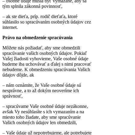
– osobné údaje musia byť vymazané, aby sa
tým splnila zákonná povinnosť,
– ak ste dieťa, príp. rodič dieťaťa, ktoré
súhlasilo so spracúvaním osobných údajov cez
internet.
Právo na obmedzenie spracúvania
Môžete nás požiadať, aby sme obmedzili
spracúvanie vašich osobných údajov. Pokiaľ
Vašej žiadosti vyhovieme, Vaše osobné údaje
budeme iba uchovávať a ďalej s nimi pracovať
nebudeme. K obmedzeniu spracúvania Vašich
údajov dôjde, ak
– nám oznámite, že Vaše osobné údaje sú
nesprávne, a to až dokým neoveríme ich
správnosť,
– spracúvame Vaše osobné údaje nezákonne,
avšak Vy nesúhlasíte s ich vymazaním a na
miesto toho žiadate, aby sme spracúvanie
Vašich osobných údajov len obmedzili,
– Vaše údaje už nepotrebujeme, ale potrebujete