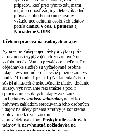
prípadov, keď pred týmito záujmami
majú prednosť záujmy alebo základné
práva a slobody dotknutej osoby
vyžadujúce ochranu osobných údajov
podľa
článku 6 ods. 1 písmena f)
Nariadenie GDPR
Účelom spracovania osobných údajov
Vybavenie Vašej objednávky a výkon práv
a povinností vyplývajúcich zo zmluvného
vzťahu medzi Vami a prevádzkovateľom. Pri
objednávke služieb sú vyžadované osobné
údaje nevyhnutné pre úspešné plnenie zmluvy
podľa čl. 6 ods. 1 písm. b) Nariadenia (s tým
súvisí aj následné uskutočnenie platby, dodanie
služby, vybavovanie reklamácie a pod.);
spracúvanie osobných údajov zákazníka
prebieha
bez súhlasu zákazníka
,
nakoľko
právnym základom spracúvania jeho osobných
údajov na účely plnenia zmluvy je konkrétna
zmluva medzi zákazníkom
a prevádzkovateľom.
Poskytnutie osobných
údajov je nevyhnutná požiadavka na
uzatvorenie a plnenie zmluvy
, bez