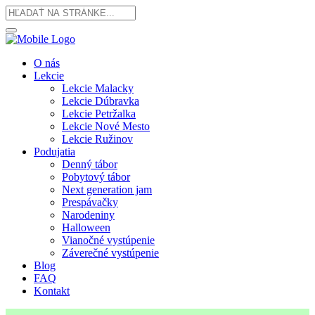
O nás
Lekcie
Lekcie Malacky
Lekcie Dúbravka
Lekcie Petržalka
Lekcie Nové Mesto
Lekcie Ružinov
Podujatia
Denný tábor
Pobytový tábor
Next generation jam
Prespávačky
Narodeniny
Halloween
Vianočné vystúpenie
Záverečné vystúpenie
Blog
FAQ
Kontakt