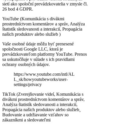
sietí ako spoloční prevádzkovatelia v zmysle čl.
26 bod 4 GDPR.
YouTube (Komunikácia s divákmi
prostredníctvom komentárov a správ, Analýza
štatistík sledovanosti a interakcií, Propagácia
našich produktov alebo služieb )
Vaše osobné údaje môžu byť prenesené
spoločnosti Google LLC, ktorá je
prevádzkovateľom platformy YouTube. Prenos
sa uskutočňuje v súlade s ich pravidlami
ochrany osobných údajov.
https://www.youtube.com/intl/AL
L_sk/howyoutubeworks/user-
settings/privacy
TikTok (Zverejňovanie videí, Komunikácia s
divákmi prostredníctvom komentárov a správ,
Analýza štatistík sledovanosti a interakcií,
Propagácia našich produktov alebo služieb¸
Budovanie a udržiavanie vzťahov so
zákazníkmi a sledovateľmi