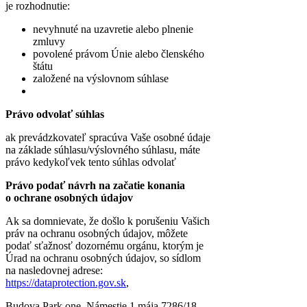
je rozhodnutie:
nevyhnuté na uzavretie alebo plnenie
zmluvy
povolené právom Únie alebo členského
štátu
založené na výslovnom súhlase
Právo odvolať súhlas
ak prevádzkovateľ spracúva Vaše osobné údaje
na základe súhlasu/výslovného súhlasu, máte
právo kedykoľvek tento súhlas odvolať
Právo podať návrh na začatie konania
o ochrane osobných údajov
Ak sa domnievate, že došlo k porušeniu Vašich
práv na ochranu osobných údajov, môžete
podať sťažnosť dozornému orgánu, ktorým je
Úrad na ochranu osobných údajov, so sídlom
na nasledovnej adrese:
https://dataprotection.gov.sk
,
Budova Park one, Námestie 1.mája 7286/18,