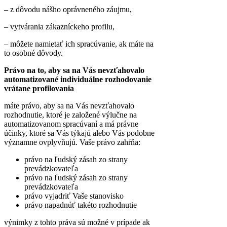
– z dôvodu nášho oprávneného záujmu,
– vytvárania zákazníckeho profilu,
– môžete namietať ich spracúvanie, ak máte na
to osobné dôvody.
Právo na to, aby sa na Vás nevzťahovalo
automatizované individuálne rozhodovanie
vrátane profilovania
máte právo, aby sa na Vás nevzťahovalo
rozhodnutie, ktoré je založené výlučne na
automatizovanom spracúvaní a má právne
účinky, ktoré sa Vás týkajú alebo Vás podobne
významne ovplyvňujú. Vaše právo zahŕňa:
právo na ľudský zásah zo strany
prevádzkovateľa
právo na ľudský zásah zo strany
prevádzkovateľa
právo vyjadriť Vaše stanovisko
právo napadnúť takéto rozhodnutie
výnimky z tohto práva sú možné v prípade ak