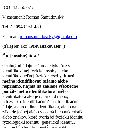
IČO:
42 356 075
V zastúpení: Roman Šamudovský
Tel. č.: 0948 161 489
E – mail:
romansamudovsky@gmail.com
(ďalej len ako „
Prevádzkovateľ
“)
Čo je osobný údaj?
Osobnými údajmi sú údaje týkajúce sa
identifikovanej fyzickej osoby, alebo
identifikovateľnej fyzickej osoby,
ktorú
možno identifikovať priamo alebo
nepriamo, najmä na základe všeobecne
použiteľného identifikátora
, iného
identifikátora ako je napríklad meno,
priezvisko, identifikačné číslo, lokalizačné
údaje, alebo online identifikátor, alebo na
základe jednej alebo viacerých charakteristík
alebo znakov, ktoré tvoria jej fyzickú identitu,
fyziologickú identitu, genetickú identitu,
psychickú identitu, mentálnu identitu,