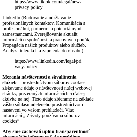
https://www.tiktok.com/legal/new-
privacy-policy
LinkedIn (Budovanie a udržiavanie
profesionálnych kontaktov, Komunikácia s
profesionálmi, partnermi a potenciálnymi
zamestnancami, Zverejňovanie aktualít,
informácií o spoločnosti a pracovných ponúk,
Propagácia našich produktov alebo služieb,
Analýza interakcií a zapojenia do obsahu)
https://www.linkedin.com/legal/pri
vacy-policy
Merania návštevnosti a skvalitnenia
služieb
– prostredníctvom súborov cookies
získavame údaje o návštevnosti našej webovej
stránky, prezeraných informáciách a ďalšej
aktivite na nej. Tieto údaje zbierame na základe
vášho súhlasu udeleného prostredníctvom
nastavení vo vašom prehliadači. Viac
informácií „ Zásady používania súborov
cookies“
Aby sme zachovali úplnú transparentnosť
chceme Vás informovať, že posúdime