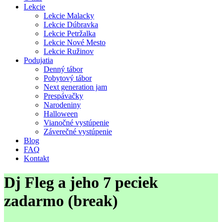
Lekcie
Lekcie Malacky
Lekcie Dúbravka
Lekcie Petržalka
Lekcie Nové Mesto
Lekcie Ružinov
Podujatia
Denný tábor
Pobytový tábor
Next generation jam
Prespávačky
Narodeniny
Halloween
Vianočné vystúpenie
Záverečné vystúpenie
Blog
FAQ
Kontakt
Dj Fleg a jeho 7 peciek
zadarmo (break)