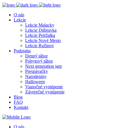
O nás
Lekcie
Lekcie Malacky
Lekcie Dúbravka
Lekcie Petržalka
Lekcie Nové Mesto
Lekcie Ružinov
Podujatia
Denný tábor
Pobytový tábor
Next generation jam
Prespávačky
Narodeniny
Halloween
Vianočné vystúpenie
Záverečné vystúpenie
Blog
FAQ
Kontakt
O nás