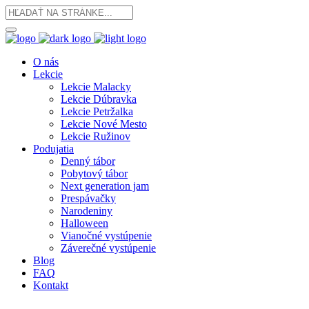
O nás
Lekcie
Lekcie Malacky
Lekcie Dúbravka
Lekcie Petržalka
Lekcie Nové Mesto
Lekcie Ružinov
Podujatia
Denný tábor
Pobytový tábor
Next generation jam
Prespávačky
Narodeniny
Halloween
Vianočné vystúpenie
Záverečné vystúpenie
Blog
FAQ
Kontakt