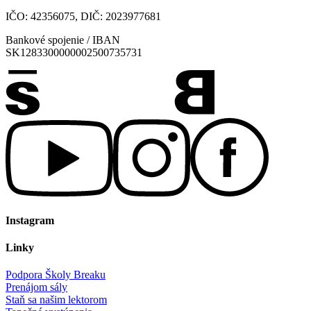
IČO: 42356075, DIČ: 2023977681
Bankové spojenie / IBAN
SK1283300000002500735731
Instagram
Linky
Podpora Školy Breaku
Prenájom sály
Staň sa našim lektorom