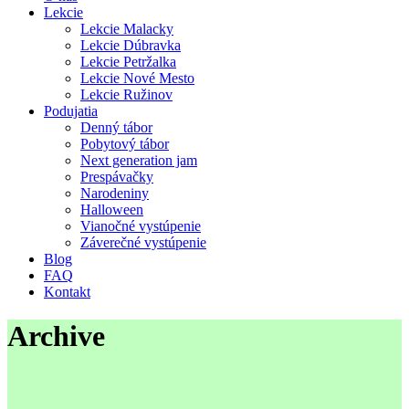
Lekcie
Lekcie Malacky
Lekcie Dúbravka
Lekcie Petržalka
Lekcie Nové Mesto
Lekcie Ružinov
Podujatia
Denný tábor
Pobytový tábor
Next generation jam
Prespávačky
Narodeniny
Halloween
Vianočné vystúpenie
Záverečné vystúpenie
Blog
FAQ
Kontakt
Archive