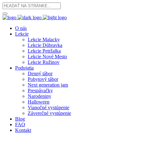
O nás
Lekcie
Lekcie Malacky
Lekcie Dúbravka
Lekcie Petržalka
Lekcie Nové Mesto
Lekcie Ružinov
Podujatia
Denný tábor
Pobytový tábor
Next generation jam
Prespávačky
Narodeniny
Halloween
Vianočné vystúpenie
Záverečné vystúpenie
Blog
FAQ
Kontakt