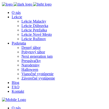
O nás
Lekcie
Lekcie Malacky
Lekcie Dúbravka
Lekcie Petržalka
Lekcie Nové Mesto
Lekcie Ružinov
Podujatia
Denný tábor
Pobytový tábor
Next generation jam
Prespávačky
Narodeniny
Halloween
Vianočné vystúpenie
Záverečné vystúpenie
Blog
FAQ
Kontakt
O nás