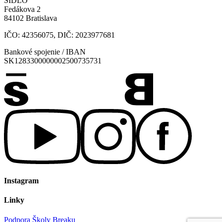
SÍDLO
Fedákova 2
84102 Bratislava
IČO: 42356075, DIČ: 2023977681
Bankové spojenie / IBAN
SK1283300000002500735731
Instagram
Linky
Podpora Školy Breaku