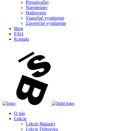
Prespávačky
Narodeniny
Halloween
Vianočné vystúpenie
Záverečné vystúpenie
Blog
FAQ
Kontakt
O nás
Lekcie
Lekcie Malacky
Lekcie Dúbravka