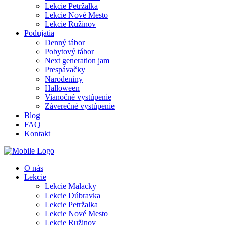
Lekcie Petržalka
Lekcie Nové Mesto
Lekcie Ružinov
Podujatia
Denný tábor
Pobytový tábor
Next generation jam
Prespávačky
Narodeniny
Halloween
Vianočné vystúpenie
Záverečné vystúpenie
Blog
FAQ
Kontakt
O nás
Lekcie
Lekcie Malacky
Lekcie Dúbravka
Lekcie Petržalka
Lekcie Nové Mesto
Lekcie Ružinov