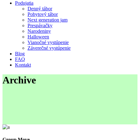
Podujatia
Denný tábor
Pobytový tábor
Next generation jam
Prespávačky
Narodeniny
Halloween
Vianočné vystúpenie
Záverečné vystúpenie
Blog
FAQ
Kontakt
Archive
Group Move