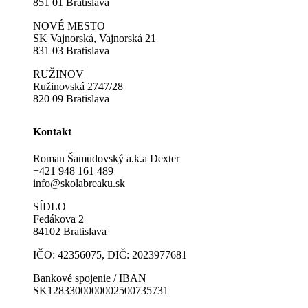
851 01 Bratislava
NOVÉ MESTO
SK Vajnorská, Vajnorská 21
831 03 Bratislava
RUŽINOV
Ružinovská 2747/28
820 09 Bratislava
Kontakt
Roman Šamudovský a.k.a Dexter
+421 948 161 489
info@skolabreaku.sk
SÍDLO
Fedákova 2
84102 Bratislava
IČO: 42356075, DIČ: 2023977681
Bankové spojenie / IBAN
SK1283300000002500735731