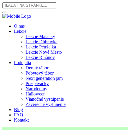
O nás
Lekcie
Lekcie Malacky
Lekcie Dúbravka
Lekcie Petržalka
Lekcie Nové Mesto
Lekcie Ružinov
Podujatia
Denný tábor
Pobytový tábor
Next generation jam
Prespávačky
Narodeniny
Halloween
Vianočné vystúpenie
Záverečné vystúpenie
Blog
FAQ
Kontakt