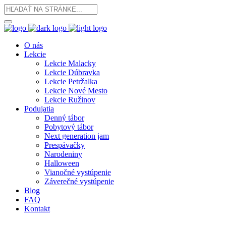
O nás
Lekcie
Lekcie Malacky
Lekcie Dúbravka
Lekcie Petržalka
Lekcie Nové Mesto
Lekcie Ružinov
Podujatia
Denný tábor
Pobytový tábor
Next generation jam
Prespávačky
Narodeniny
Halloween
Vianočné vystúpenie
Záverečné vystúpenie
Blog
FAQ
Kontakt