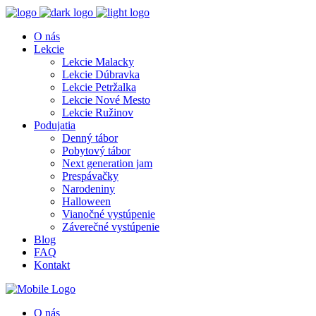
O nás
Lekcie
Lekcie Malacky
Lekcie Dúbravka
Lekcie Petržalka
Lekcie Nové Mesto
Lekcie Ružinov
Podujatia
Denný tábor
Pobytový tábor
Next generation jam
Prespávačky
Narodeniny
Halloween
Vianočné vystúpenie
Záverečné vystúpenie
Blog
FAQ
Kontakt
O nás