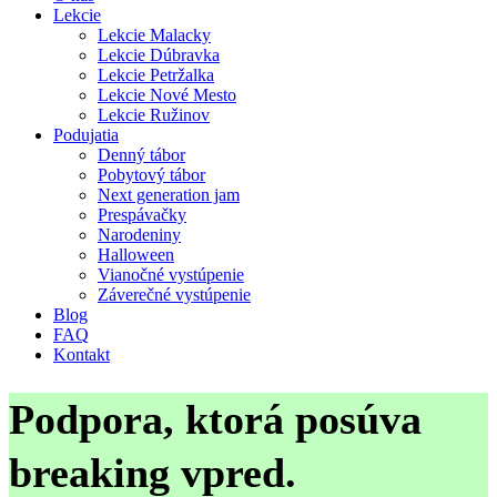
Lekcie
Lekcie Malacky
Lekcie Dúbravka
Lekcie Petržalka
Lekcie Nové Mesto
Lekcie Ružinov
Podujatia
Denný tábor
Pobytový tábor
Next generation jam
Prespávačky
Narodeniny
Halloween
Vianočné vystúpenie
Záverečné vystúpenie
Blog
FAQ
Kontakt
Podpora, ktorá posúva
breaking vpred.