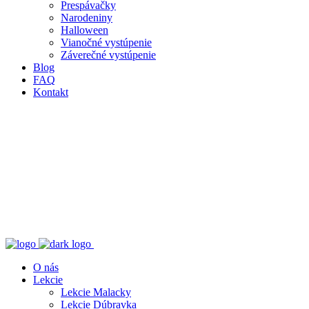
Prespávačky
Narodeniny
Halloween
Vianočné vystúpenie
Záverečné vystúpenie
Blog
FAQ
Kontakt
O nás
Lekcie
Lekcie Malacky
Lekcie Dúbravka