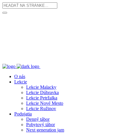
O nás
Lekcie
Lekcie Malacky
Lekcie Dúbravka
Lekcie Petržalka
Lekcie Nové Mesto
Lekcie Ružinov
Podujatia
Denný tábor
Pobytový tábor
Next generation jam