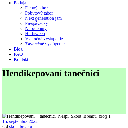
Podujatia
Denný tábor
Pobytový tábor
Next generation jam
Prespávačky
Narodeniny
Halloween
Vianočné vystúpenie
Záverečné vystúpenie
Blog
FAQ
Kontakt
Hendikepovaní tanečníci
16. septembra 2022
Od
skola breaku