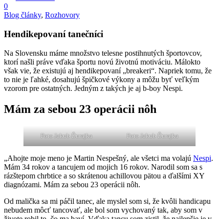
0
Blog články
,
Rozhovory
Hendikepovaní tanečníci
Na Slovensku máme množstvo telesne postihnutých športovcov,
ktorí našli práve vďaka športu novú životnú motiváciu. Málokto
však vie, že existujú aj hendikepovaní „breakeri“. Napriek tomu, že
to nie je ľahké, dosahujú špičkové výkony a môžu byť veľkým
vzorom pre ostatných. Jedným z takých je aj b-boy Nespi.
Mám za sebou 23 operácii nôh
Foto Jakub Ďurajka
Foto Jakub Ďurajka
„Ahojte moje meno je Martin Nespešný, ale všetci ma volajú
Nespi
.
Mám 34 rokov a tancujem od mojich 16 rokov. Narodil som sa s
rázštepom chrbtice a so skrátenou achillovou pätou a ďalšími XY
diagnózami. Mám za sebou 23 operácii nôh.
Od malička sa mi páčil tanec, ale myslel som si, že kvôli handicapu
nebudem môcť tancovať, ale bol som vychovaný tak, aby som v
živote robil to, čo ma baví. Vďaka tancu som zistil, že najlepšie je v