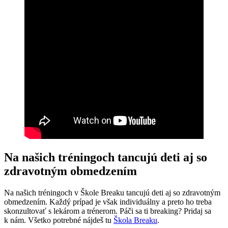
Na našich tréningoch tancujú deti aj so
zdravotným obmedzením
Na našich tréningoch v Škole Breaku tancujú deti aj so zdravotným
obmedzením. Každý prípad je však individuálny a preto ho treba
skonzultovať s lekárom a trénerom. Páči sa ti breaking? Pridaj sa
k nám. Všetko potrebné nájdeš tu
Škola Breaku
.