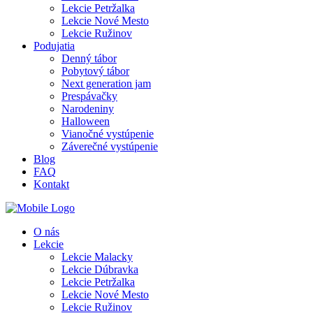
Lekcie Petržalka
Lekcie Nové Mesto
Lekcie Ružinov
Podujatia
Denný tábor
Pobytový tábor
Next generation jam
Prespávačky
Narodeniny
Halloween
Vianočné vystúpenie
Záverečné vystúpenie
Blog
FAQ
Kontakt
O nás
Lekcie
Lekcie Malacky
Lekcie Dúbravka
Lekcie Petržalka
Lekcie Nové Mesto
Lekcie Ružinov