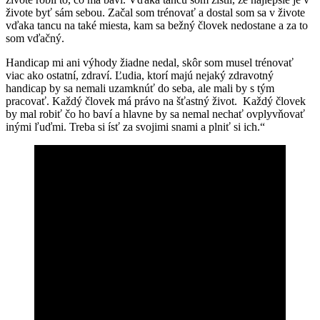
živote byť sám sebou. Začal som trénovať a dostal som sa v živote
vďaka tancu na také miesta, kam sa bežný človek nedostane a za to
som vďačný.
Handicap mi ani výhody žiadne nedal, skôr som musel trénovať
viac ako ostatní, zdraví. Ľudia, ktorí majú nejaký zdravotný
handicap by sa nemali uzamknúť do seba, ale mali by s tým
pracovať. Každý človek má právo na šťastný život. Každý človek
by mal robiť čo ho baví a hlavne by sa nemal nechať ovplyvňovať
inými ľuďmi. Treba si ísť za svojimi snami a plniť si ich.“