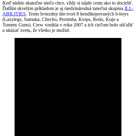
Keď niekto skutočne niečo chce, vždy si nájde cestu ako to docieliť.
Ďalším skvelým príkladom je aj medzinárodná tanečná skupina
ILL-
ABILITIES
. Tento hviezdny tím tvorí 8 hendikepovaných b-boys
(Lazylegz, Samuka, Checho, Perninha, Krops, Redo, Kujo a
Tommy Guns). Crew vznikla v roku 2007 a ich cieľom bolo súťažiť
a ukázať svetu, že všetko je možné.