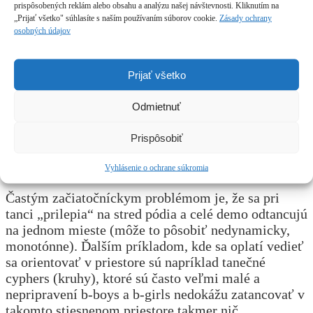
prispôsobených reklám alebo obsahu a analýzu našej návštevnosti. Kliknutím na
„Prijať všetko" súhlasíte s naším používaním súborov cookie.
Zásady ochrany
Trénuj na rôznych povrchoch
osobných údajov
Každý skúsený b-boy a b-girl vie, že podlahy na
vystúpeniach a break battles nie su vždy dokonalé.
Prijať všetko
Preto sa nerozmaznávaj kvalitnou podlahou a radšej
ju pravidelne obmieňaj a trénuj na rôznych
Odmietnuť
povrchoch (linoleum, parkety, betón, atď…). Ťažko
na cvičisku, ľahko na javisku.
Prispôsobiť
Pracuj na priestorovej zručnosti
Vyhlásenie o ochrane súkromia
Častým začiatočníckym problémom je, že sa pri
tanci „prilepia“ na stred pódia a celé demo odtancujú
na jednom mieste (môže to pôsobiť nedynamicky,
monotónne). Ďalším príkladom, kde sa oplatí vedieť
sa orientovať v priestore sú napríklad tanečné
cyphers (kruhy), ktoré sú často veľmi malé a
nepripravení b-boys a b-girls nedokážu zatancovať v
takomto stiesnenom priestore takmer nič.