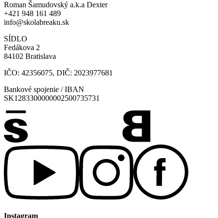
Roman Šamudovský a.k.a Dexter
+421 948 161 489
info@skolabreaku.sk
SÍDLO
Fedákova 2
84102 Bratislava
IČO: 42356075, DIČ: 2023977681
Bankové spojenie / IBAN
SK1283300000002500735731
Instagram