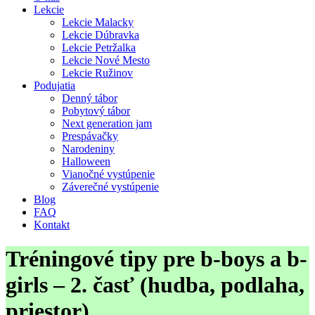
Lekcie
Lekcie Malacky
Lekcie Dúbravka
Lekcie Petržalka
Lekcie Nové Mesto
Lekcie Ružinov
Podujatia
Denný tábor
Pobytový tábor
Next generation jam
Prespávačky
Narodeniny
Halloween
Vianočné vystúpenie
Záverečné vystúpenie
Blog
FAQ
Kontakt
Tréningové tipy pre b-boys a b-
girls – 2. časť (hudba, podlaha,
priestor)