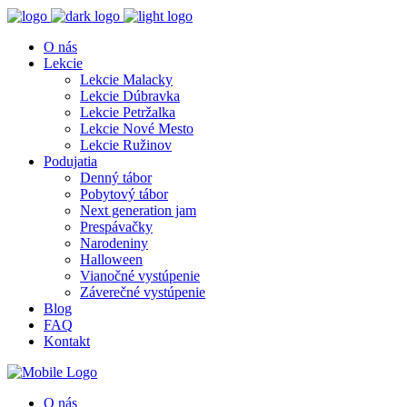
O nás
Lekcie
Lekcie Malacky
Lekcie Dúbravka
Lekcie Petržalka
Lekcie Nové Mesto
Lekcie Ružinov
Podujatia
Denný tábor
Pobytový tábor
Next generation jam
Prespávačky
Narodeniny
Halloween
Vianočné vystúpenie
Záverečné vystúpenie
Blog
FAQ
Kontakt
O nás