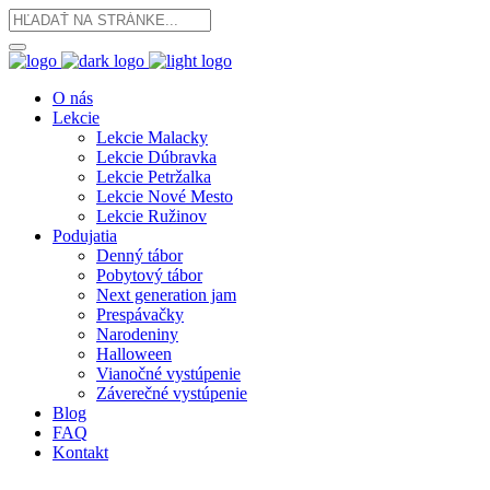
O nás
Lekcie
Lekcie Malacky
Lekcie Dúbravka
Lekcie Petržalka
Lekcie Nové Mesto
Lekcie Ružinov
Podujatia
Denný tábor
Pobytový tábor
Next generation jam
Prespávačky
Narodeniny
Halloween
Vianočné vystúpenie
Záverečné vystúpenie
Blog
FAQ
Kontakt