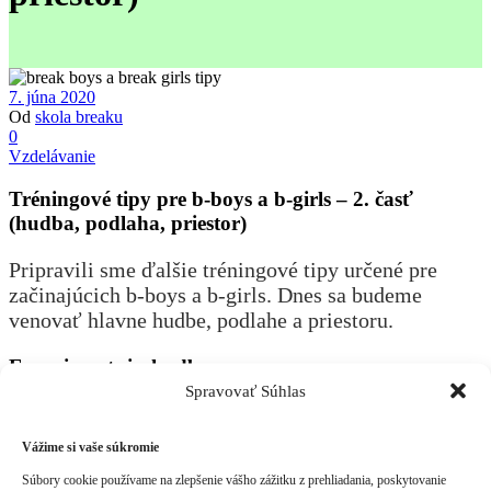
7. júna 2020
Od
skola breaku
0
Vzdelávanie
Tréningové tipy pre b-boys a b-girls – 2. časť
(hudba, podlaha, priestor)
Pripravili sme ďalšie tréningové tipy určené pre
začinajúcich b-boys a b-girls. Dnes sa budeme
venovať hlavne hudbe, podlahe a priestoru.
Experimentuj s hudbou
Spravovať Súhlas
Priprav si pestrý hudobný playlist. „Neškatuľkuj“ sa
iba na
break beat
! Vyskúšaj všetky tempá, rytmy,
Vážime si vaše súkromie
hudobné žánre. Experimentovanie s hudbou výrazne
Súbory cookie používame na zlepšenie vášho zážitku z prehliadania, poskytovanie
zlepší tvoje tanečné skills. Music is the key!